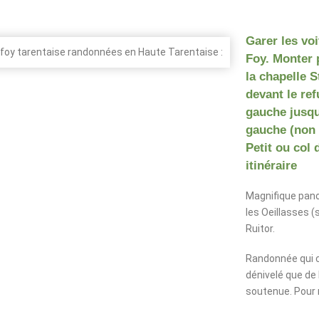
Garer les vo
Foy. Monter p
la chapelle S
devant le re
gauche jusqu’
gauche (non 
Petit ou col
itinéraire
Magnifique panor
les Oeillasses (
Ruitor.
Randonnée qui 
dénivelé que de 
soutenue. Pour