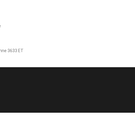
e
enne 3633 ET