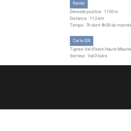
Rando
Dénivelé positive : 1150 m
Distance : 11,5 km
Temps : 7h dont 4h30 de monté
Carte IGN
Tignes-Val d’Isère-Haute Mauri
Secteur : Val D'isère