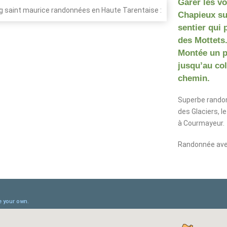
Garer les vo
Chapieux su
sentier qui 
des Mottets.
Montée un p
jusqu’au co
chemin.
Superbe randon
des Glaciers, l
à Courmayeur.
Randonnée avec