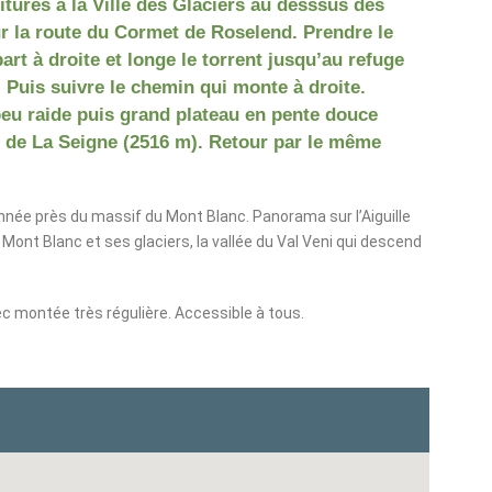
itures à la Ville des Glaciers au desssus des
r la route du Cormet de Roselend. Prendre le
part à droite et longe le torrent jusqu’au refuge
 Puis suivre le chemin qui monte à droite.
eu raide puis grand plateau en pente douce
l de La Seigne (2516 m). Retour par le même
née près du massif du Mont Blanc. Panorama sur l’Aiguille
e Mont Blanc et ses glaciers, la vallée du Val Veni qui descend
 montée très régulière. Accessible à tous.